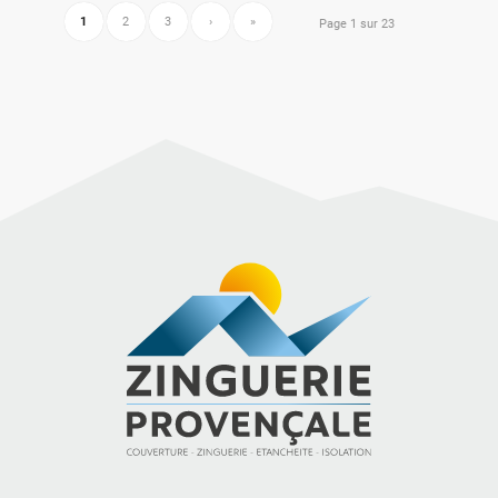
1
2
3
›
»
Page 1 sur 23