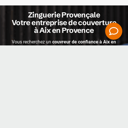
Zinguerie Provençale
Votre entreprise de couverture
à Aix en Provence
Vous recherchez un
couvreur de confiance à Aix en
Provence
? Zinguerie Provençale, votre
spécialiste en
couverture et zinguerie
depuis plus de 13 ans, met à
votre service le meilleur de l’esprit artisanal
consciencieux. Forts d’une équipe solide de plus de
15 salariés expérimentés, nous réalisons tous vos
travaux de toit (tuile ou zinc) avec sérieux et
professionnalisme à
Aix-en-Provence
et ses
environs.