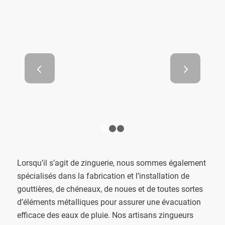
Les propriétés écologiques
Suivant
des toits en zinc
1
2
3
Lorsqu’il s’agit de zinguerie, nous sommes également
spécialisés dans la fabrication et l’installation de
gouttières, de chéneaux, de noues et de toutes sortes
d’éléments métalliques pour assurer une évacuation
efficace des eaux de pluie. Nos artisans zingueurs