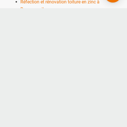
Réfection et rénovation toiture en zinc à
Beaurecueil
Couverture de toit pour maison à Beaurecueil
Nos autres secteurs
pour une Réfection et
rénovation toiture tuile
Gréasque
,
Cadolive
,
Peyrolles en Provence
,
Aix en
Provence
,
Éguilles
,
Bouc Bel Air
,
Cabriès
,
Ventabren
,
Rousset
,
Saint Maximin la Sainte
Beaume
,
Carry le Rouet
,
La Bouilladisse
,
Venelles
,
Puyricard
,
Tholonet