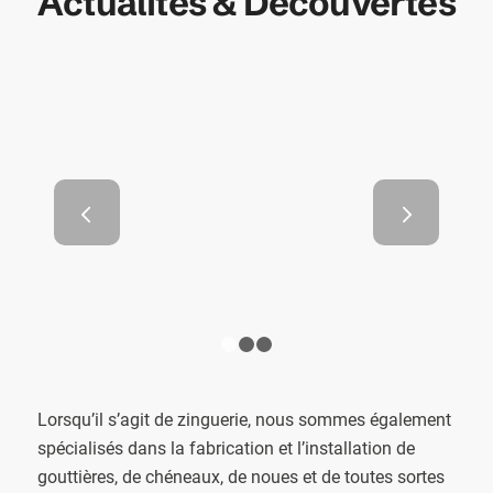
Actualités & Découvertes
Les différents types de
Suivant
charpentes de toit
1
2
3
Lorsqu’il s’agit de zinguerie, nous sommes également
spécialisés dans la fabrication et l’installation de
gouttières, de chéneaux, de noues et de toutes sortes