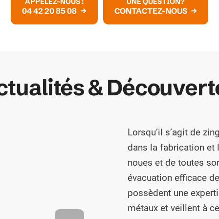
APPELEZ-NOUS :
UNE QUESTION?
04 42 20 85 08
CONTACTEZ-NOUS
ctualités & Découvert
Lorsqu’il s’agit de z
dans la fabrication et 
noues et de toutes so
évacuation efficace de
possèdent une experti
tretien
métaux et veillent à 