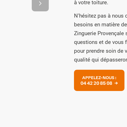
t
à votre toiture.
ture
N’hésitez pas à nous 
besoins en matière de 
Zinguerie Provençale s
questions et de vous f
pour prendre soin de v
qualité qui dépasseron
2
3
APPELEZ-NOUS :
04 42 20 85 08