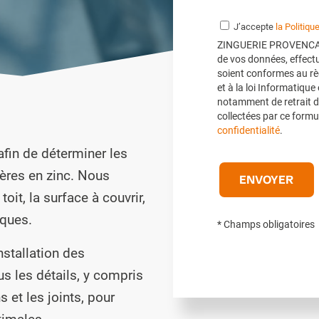
J’accepte
la Politiqu
ZINGUERIE PROVENCALE 
de vos données, effectu
soient conformes au rè
et à la loi Informatique
notamment de retrait d
collectées par ce formul
confidentialité
.
fin de déterminer les
ières en zinc. Nous
oit, la surface à couvrir,
iques.
* Champs obligatoires
nstallation des
s les détails, y compris
s et les joints, pour