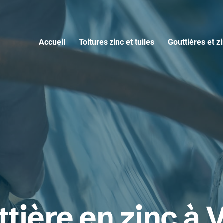
Accueil
Toitures zinc et tuiles
Gouttières et z
tière en zinc à