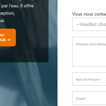
r l’eau. Il offre
ception,
Vous nous contac
ux.
ON?
OUS