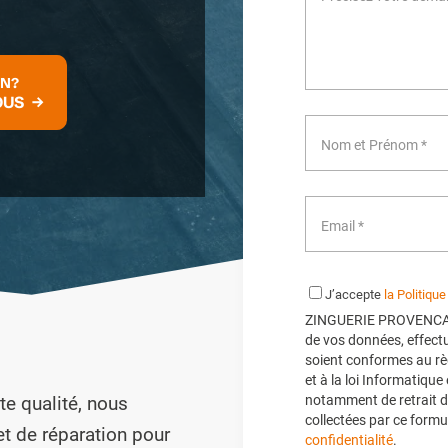
ON?
OUS
J’accepte
la Politique
ZINGUERIE PROVENCALE 
de vos données, effectu
soient conformes au rè
et à la loi Informatique
te qualité, nous
notamment de retrait d
collectées par ce formul
t de réparation pour
confidentialité
.