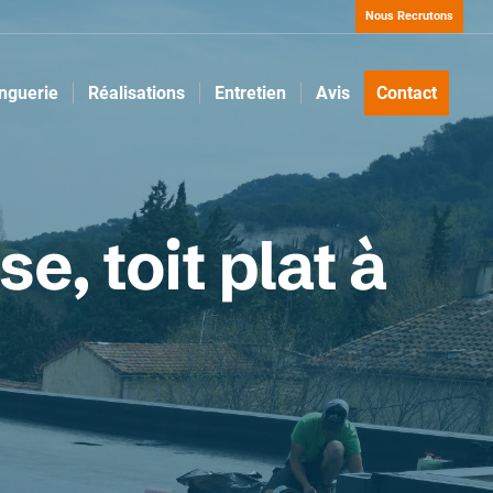
Nous Recrutons
inguerie
Réalisations
Entretien
Avis
Contact
se, toit plat à