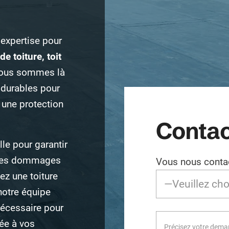
expertise pour
de toiture, toit
Nous sommes là
t durables pour
r une protection
Contac
lle pour garantir
ir les dommages
Vous nous contac
ez une toiture
 notre équipe
nécessaire pour
tée à vos