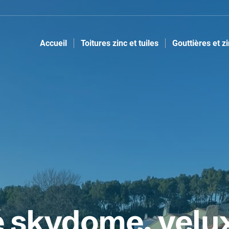
Accueil
Toitures zinc et tuiles
Gouttières et z
 skydome, velux