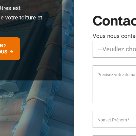
êtres est
Contac
e votre toiture et
Vous nous contac
ON?
OUS