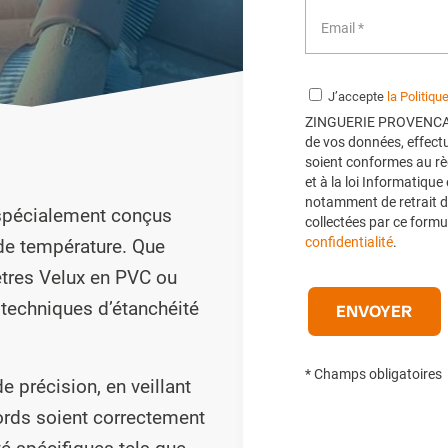
J’accepte
la Politiqu
ZINGUERIE PROVENCALE 
de vos données, effectu
soient conformes au rè
et à la loi Informatique
notamment de retrait d
 spécialement conçus
collectées par ce formul
confidentialité
.
 de température. Que
êtres Velux en PVC ou
techniques d’étanchéité
* Champs obligatoires
e précision, en veillant
bords soient correctement