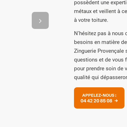
possèdent une experti
ardage
métaux et veillent à 
t
à votre toiture.
N’hésitez pas à nous 
besoins en matière de 
Zinguerie Provençale s
questions et de vous f
pour prendre soin de v
qualité qui dépasseron
2
3
APPELEZ-NOUS :
04 42 20 85 08