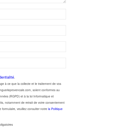
dentialité
.
ce que la collecte et le traitement de vos
 zinguerieprovencale.com, soient conformes au
onnées (RGPD) et à la loi Informatique et
roits, notamment de retrait de votre consentement
e formulaire, veuillez consulter notre
la Politique
ligatoires