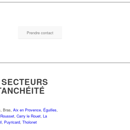
Prendre contact
 SECTEURS
TANCHÉITÉ
s
,
Bras
,
Aix en Provence
,
Éguilles
,
,
Rousset
,
Carry le Rouet
,
La
il
,
Puyricard
,
Tholonet