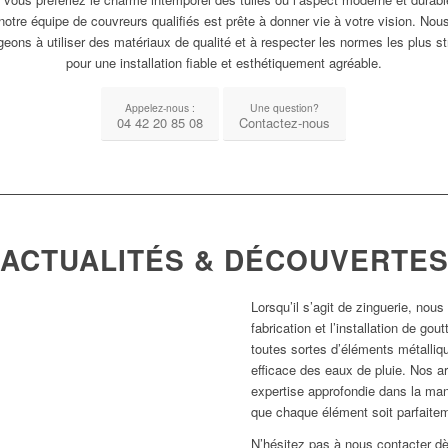
 notre équipe de couvreurs qualifiés est prête à donner vie à votre vision. Nou
eons à utiliser des matériaux de qualité et à respecter les normes les plus st
pour une installation fiable et esthétiquement agréable.
Appelez-nous :
Une question?
04 42 20 85 08
Contactez-nous
ACTUALITÉS & DÉCOUVERTE
’étanchéité de
re
1
2
3
nt
Lorsqu’il s’agit de zinguerie, no
fabrication et l’installation de go
toutes sortes d’éléments métalliq
efficace des eaux de pluie. Nos a
expertise approfondie dans la man
que chaque élément soit parfaitem
N’hésitez pas à nous contacter dè