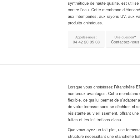
synthétique de haute qualité, est utilisé
contre l’eau. Cette membrane d’étanchéi
aux intempéries, aux rayons UV, aux va
produits chimiques.
Appelez-nous :
Une question?
04 42 20 85 08
Contactez-nous
Lorsque vous choisissez l’étanchéité 
nombreux avantages. Cette membrane d
flexible, ce qui lui permet de s’adapter
de votre terrasse sans se déchirer, ni s
résistante au vieillissement, offrant une
fuites et les infiltrations d’eau.
Que vous ayez un toit plat, une terrass
structure nécessitant une étanchéité f