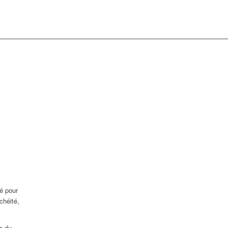
é pour
chéité,
e du