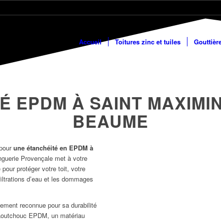
Accueil
Toitures zinc et tuiles
Gouttièr
É EPDM À SAINT MAXIMIN
BEAUME
 pour
une étanchéité en EPDM à
nguerie Provençale met à votre
 pour protéger votre toit, votre
nfiltrations d’eau et les dommages
gement reconnue pour sa durabilité
caoutchouc EPDM, un matériau