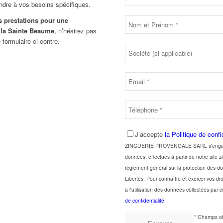
ondre à vos besoins spécifiques.
s prestations pour une
 la Sainte Beaume
, n’hésitez pas
 formulaire ci-contre.
J’accepte
la Politique de confi
ZINGUERIE PROVENCALE SARL s'engage à 
données, effectués à partir de notre site
règlement général sur la protection des d
Libertés. Pour connaître et exercer vos d
à l'utilisation des données collectées par c
de confidentialité
.
* Champs ob