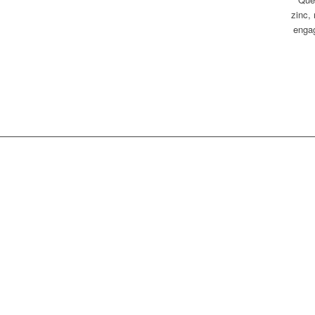
zinc,
engag
Les techniques d
toitu
Précédent
Suiva