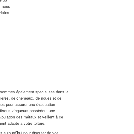
s nous
rictes
S
us sommes également spécialisés dans la
uttières, de chéneaux, de noues et de
ues pour assurer une évacuation
rtisans zingueurs possèdent une
ipulation des métaux et veillent à ce
ent adapté à votre toiture.
s aujourd’hui pour discuter de vos