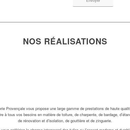
NOS RÉALISATIONS
erie Provençale vous propose une large gamme de prestations de haute qualit
re à tous vos besoins en matière de toiture, de charpente, de bardage, d’étan
de rénovation et d’isolation, de gouttière et de zinguerie.
 vous préfériez le charme intemporel des tuiles ou l’aspect moderne et durabl