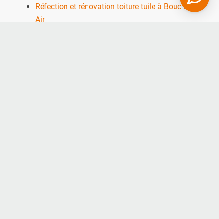
Réfection et rénovation toiture tuile à Bouc Bel
Air
Réfection et rénovation toiture en zinc à Bouc
Bel Air
Couverture de toit pour maison à Bouc Bel Air
Nos autres secteurs
pour une Etanchéité
EPDM
Septèmes les Vallons
,
Mimet
,
Saint Savournin
,
Aix en Provence
,
Éguilles
,
Cabriès
,
Ventabren
,
Rousset
,
Saint Maximin la Sainte Beaume
,
Carry
le Rouet
,
La Bouilladisse
,
Venelles
,
Beaurecueil
,
Puyricard
,
Tholonet