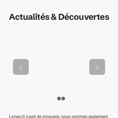
Actualités & Découvertes
Les différents types
Suivant
d’isolants pour toiture
1
2
3
Lorsqu’il s’agit de zinguerie, nous sommes également