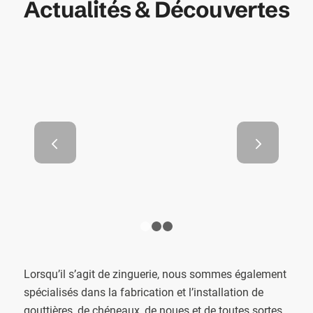
Actualités & Découvertes
Les propriétés écologiques
Suivant
des toits en zinc
1
2
3
Lorsqu’il s’agit de zinguerie, nous sommes également
spécialisés dans la fabrication et l’installation de
gouttières, de chéneaux, de noues et de toutes sortes