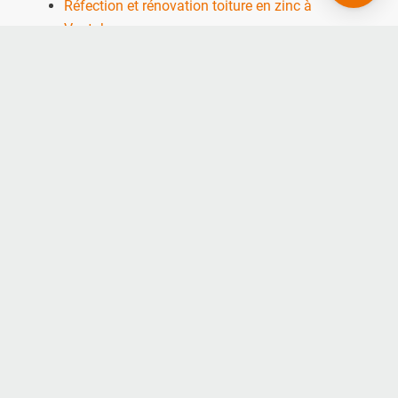
Réfection et rénovation toiture en zinc à
Ventabren
Couverture de toit pour maison à Ventabren
Nos autres secteurs
pour une Réfection et
rénovation toiture tuile
Rognac
,
La Fare Les Oliviers
,
Berre l’Etang
,
Aix en
Provence
,
Éguilles
,
Bouc Bel Air
,
Cabriès
,
Rousset
,
Saint Maximin la Sainte Beaume
,
Carry le Rouet
,
La Bouilladisse
,
Venelles
,
Beaurecueil
,
Puyricard
,
Tholonet