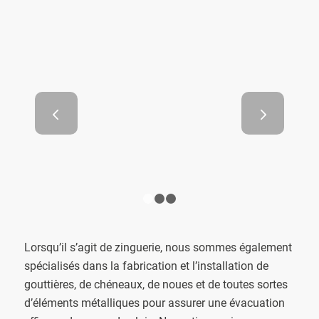
Les propriétés écologiques
Suivant
des toits en zinc
1
2
3
Lorsqu’il s’agit de zinguerie, nous sommes également
spécialisés dans la fabrication et l’installation de
gouttières, de chéneaux, de noues et de toutes sortes
d’éléments métalliques pour assurer une évacuation