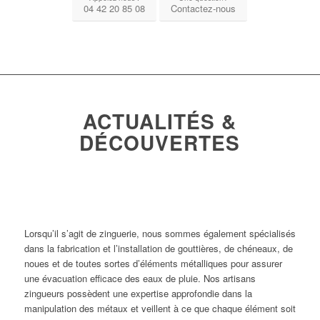
04 42 20 85 08
Contactez-nous
ACTUALITÉS &
DÉCOUVERTES
1
2
3
Suivant
Comment choisir les bonnes
gouttières pour votre maison ?
Lorsqu’il s’agit de zinguerie, nous sommes également spécialisés
dans la fabrication et l’installation de gouttières, de chéneaux, de
noues et de toutes sortes d’éléments métalliques pour assurer
une évacuation efficace des eaux de pluie. Nos artisans
zingueurs possèdent une expertise approfondie dans la
manipulation des métaux et veillent à ce que chaque élément soit