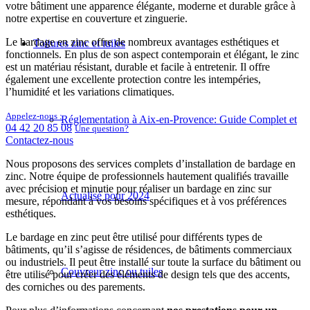
votre bâtiment une apparence élégante, moderne et durable grâce à
notre expertise en couverture et zinguerie.
Le bardage en zinc offre de nombreux avantages esthétiques et
Toitures zinc et tuiles
fonctionnels. En plus de son aspect contemporain et élégant, le zinc
est un matériau résistant, durable et facile à entretenir. Il offre
également une excellente protection contre les intempéries,
l’humidité et les variations climatiques.
Appelez-nous :
Réglementation à Aix-en-Provence: Guide Complet et
04 42 20 85 08
Une question?
Contactez-nous
Nous proposons des services complets d’installation de bardage en
zinc. Notre équipe de professionnels hautement qualifiés travaille
avec précision et minutie pour réaliser un bardage en zinc sur
Actualisé pour 2024
mesure, répondant à vos besoins spécifiques et à vos préférences
esthétiques.
Le bardage en zinc peut être utilisé pour différents types de
bâtiments, qu’il s’agisse de résidences, de bâtiments commerciaux
ou industriels. Il peut être installé sur toute la surface du bâtiment ou
Couvreur zinc ou tuiles
être utilisé pour créer des éléments de design tels que des accents,
des corniches ou des parements.