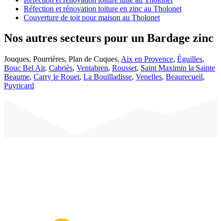
Réfection et rénovation toiture en zinc au Tholonet
Couverture de toit pour maison au Tholonet
Nos autres secteurs pour un Bardage zinc
Jouques
,
Pourrières
,
Plan de Cuques
,
Aix en Provence
,
Éguilles
,
Bouc Bel Air
,
Cabriès
,
Ventabren
,
Rousset
,
Saint Maximin la Sainte
Beaume
,
Carry le Rouet
,
La Bouilladisse
,
Venelles
,
Beaurecueil
,
Puyricard