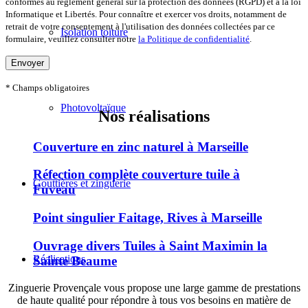
conformes au règlement général sur la protection des données (RGPD) et à la loi
Informatique et Libertés. Pour connaître et exercer vos droits, notamment de
retrait de votre consentement à l'utilisation des données collectées par ce
Isolation toiture
formulaire, veuillez consulter notre
la Politique de confidentialité
.
* Champs obligatoires
Photovoltaïque
Nos réalisations
Couverture en zinc naturel à Marseille
Réfection complète couverture tuile à
Gouttières et zinguerie
Fuveau
Point singulier Faitage, Rives à Marseille
Ouvrage divers Tuiles à Saint Maximin la
Réalisations
Sainte Beaume
Zinguerie Provençale vous propose une large gamme de prestations
de haute qualité pour répondre à tous vos besoins en matière de