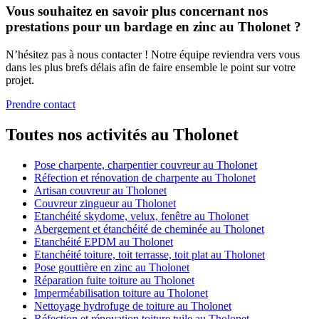
Vous souhaitez en savoir plus concernant nos
prestations pour un bardage en zinc au Tholonet ?
N’hésitez pas à nous contacter ! Notre équipe reviendra vers vous
dans les plus brefs délais afin de faire ensemble le point sur votre
projet.
Prendre contact
Toutes nos activités au Tholonet
Pose charpente, charpentier couvreur au Tholonet
Réfection et rénovation de charpente au Tholonet
Artisan couvreur au Tholonet
Couvreur zingueur au Tholonet
Etanchéité skydome, velux, fenêtre au Tholonet
Abergement et étanchéité de cheminée au Tholonet
Etanchéité EPDM au Tholonet
Etanchéité toiture, toit terrasse, toit plat au Tholonet
Pose gouttière en zinc au Tholonet
Réparation fuite toiture au Tholonet
Imperméabilisation toiture au Tholonet
Nettoyage hydrofuge de toiture au Tholonet
Réfection et rénovation toiture tuile au Tholonet