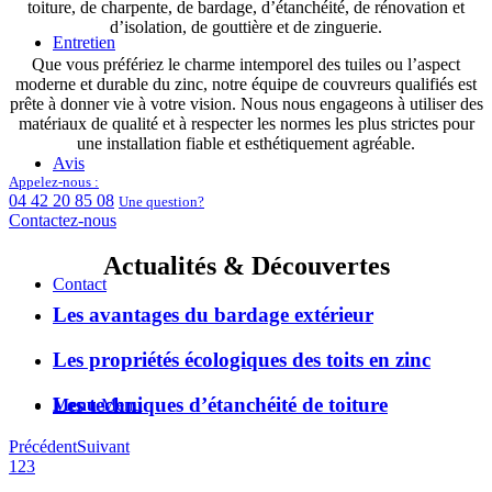
toiture, de charpente, de bardage, d’étanchéité, de rénovation et
d’isolation, de gouttière et de zinguerie.
Entretien
Que vous préfériez le charme intemporel des tuiles ou l’aspect
moderne et durable du zinc, notre équipe de couvreurs qualifiés est
prête à donner vie à votre vision. Nous nous engageons à utiliser des
matériaux de qualité et à respecter les normes les plus strictes pour
une installation fiable et esthétiquement agréable.
Avis
Appelez-nous :
04 42 20 85 08
Une question?
Contactez-nous
Actualités & Découvertes
Contact
Les avantages du bardage extérieur
Les propriétés écologiques des toits en zinc
Les techniques d’étanchéité de toiture
Menu
Menu
Précédent
Suivant
1
2
3