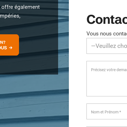
Il offre également
Contac
empéries,
Vous nous contac
ON?
OUS