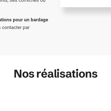
ents, des corniches ou
ations pour un bardage
s contacter par
Nos réalisations