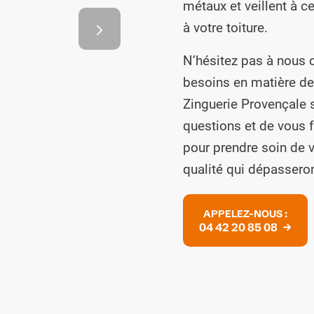
 bonnes
métaux et veillent à 
t
à votre toiture.
 maison ?
N’hésitez pas à nous 
besoins en matière de 
Zinguerie Provençale s
questions et de vous f
pour prendre soin de v
qualité qui dépasseron
2
3
APPELEZ-NOUS :
04 42 20 85 08