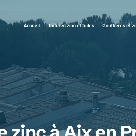
Accueil
Toitures zinc et tuiles
Gouttières et z
 zinc à Aix en 