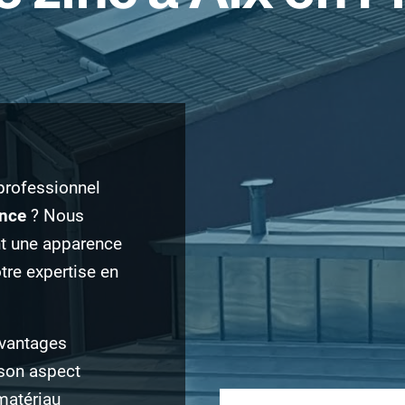
 professionnel
ence
? Nous
t une apparence
tre expertise en
avantages
 son aspect
 matériau